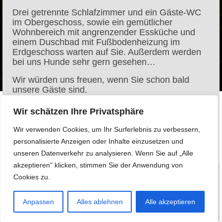
Drei getrennte Schlafzimmer und ein Gäste-WC
im Obergeschoss, sowie ein gemütlicher
Wohnbereich mit angrenzender Essküche und
einem Duschbad mit Fußbodenheizung im
Erdgeschoss warten auf Sie. Außerdem werden
bei uns Hunde sehr gern gesehen…
Wir würden uns freuen, wenn Sie schon bald
unsere Gäste sind.
Herzlich Willkommen in unserem Ferienhaus am
Wir schätzen Ihre Privatsphäre
Salzhaff in Stove.
Wir verwenden Cookies, um Ihr Surferlebnis zu verbessern,
personalisierte Anzeigen oder Inhalte einzusetzen und
unseren Datenverkehr zu analysieren. Wenn Sie auf „Alle
akzeptieren" klicken, stimmen Sie der Anwendung von
Cookies zu.
AGB
Impressum
E-Mail
Gasthunde
Anpassen
Alles ablehnen
Alle akzeptieren
© 2023 by ostsee-mein-ferienhaus.de